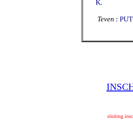
K.
Teven
:
PUT
INSC
sluiting ins