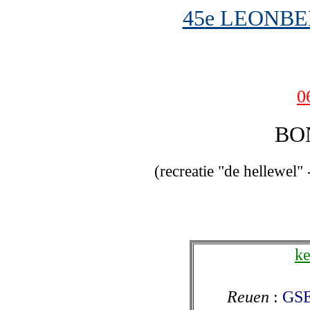
45
e LEONB
0
BO
(recreatie "de hellewel
ke
Reuen
:
GS